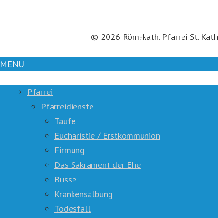
© 2026 Röm.-kath. Pfarrei St. Kath
MENU
Pfarrei
Pfarreidienste
Taufe
Eucharistie / Erstkommunion
Firmung
Das Sakrament der Ehe
Busse
Krankensalbung
Todesfall