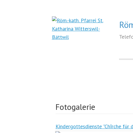
Röm
Telef
Fotogalerie
Kindergottesdienste "Chîrche für 